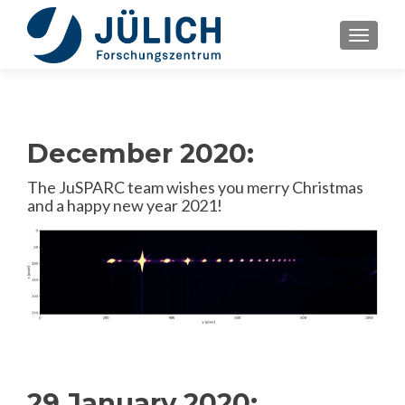
TOGGLE
December 2020:
The JuSPARC team wishes you merry Christmas
and a happy new year 2021!
29 January 2020: