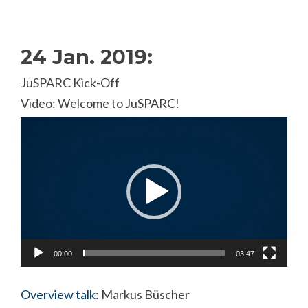
24 Jan. 2019:
JuSPARC Kick-Off
Video: Welcome to JuSPARC!
Video
Player
00:00
03:47
Overview talk
: Markus Büscher