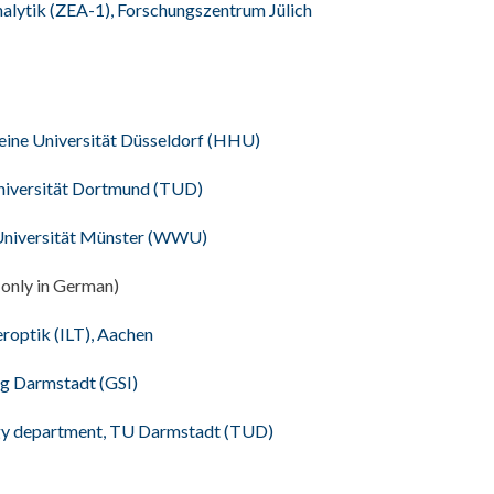
Analytik (ZEA-1), Forschungszentrum Jülich
Heine Universität Düsseldorf (HHU)
Universität Dortmund (TUD)
s-Universität Münster (WWU)
(only in German)
eroptik (ILT), Aachen
g Darmstadt (GSI)
logy department, TU Darmstadt (TUD)